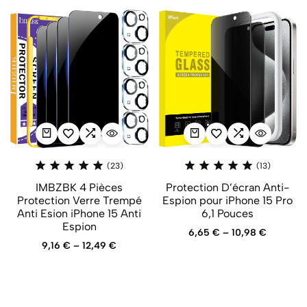
(23)
(13)
IMBZBK 4 Pièces
Protection D’écran Anti-
Protection Verre Trempé
Espion pour iPhone 15 Pro
Anti Esion iPhone 15 Anti
6,1 Pouces
Espion
6,65
€
–
10,98
€
9,16
€
–
12,49
€