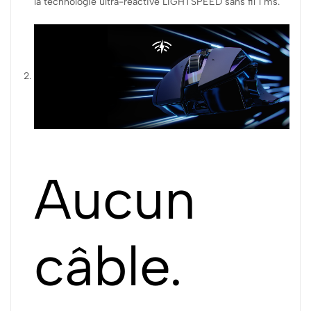
la technologie ultra-réactive LIGHTSPEED sans fil 1 ms.
Aucun
câble.