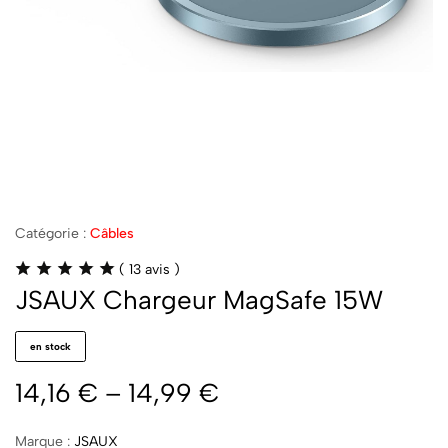
Catégorie :
Câbles
(
13
avis )
JSAUX Chargeur MagSafe 15W
en stock
14,16
€
–
14,99
€
Marque :
JSAUX