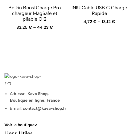
Belkin BoostCharge Pro
INIU Cable USB C Charge
chargeur MagSafe et
Rapide
pliable Qi2
4,72
€
–
13,12
€
33,25
€
–
44,23
€
Adresse:
Kava Shop,
Boutique en ligne, France
Email:
contact@kava-shop.fr
Voir la boutique
Liens Utiles