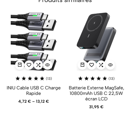
(13)
(13)
INIU Cable USB C Charge
Batterie Externe MagSafe,
Rapide
10800mAh USB C 22,5W
écran LCD
4,72
€
–
13,12
€
31,95
€