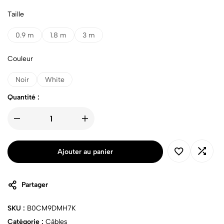
Taille
0.9 m
1.8 m
3 m
Couleur
Noir
White
Quantité :
Ajouter au panier
Partager
SKU :
B0CM9DMH7K
Catégorie :
Câbles